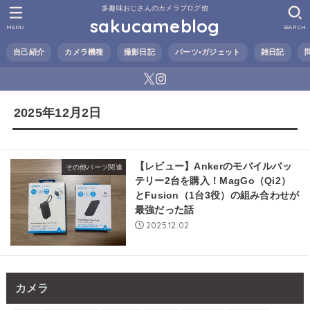
多趣味おじさんのカメラブログ他
sakucameblog
MENU
SEARCH
自己紹介
カメラ機種
撮影日記
パーツ•ガジェット
雑日記
2025年12月2日
【レビュー】Ankerのモバイルバッ
その他パーツ関連
テリー2台を購入！MagGo（Qi2）
とFusion（1台3役）の組み合わせが
最強だった話
2025.12.02
カメラ