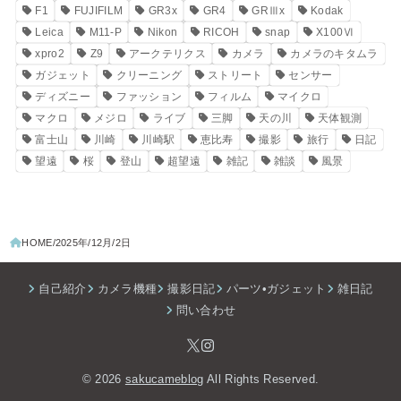
F1
FUJIFILM
GR3x
GR4
GRⅢx
Kodak
Leica
M11-P
Nikon
RICOH
snap
X100Ⅵ
xpro2
Z9
アークテリクス
カメラ
カメラのキタムラ
ガジェット
クリーニング
ストリート
センサー
ディズニー
ファッション
フィルム
マイクロ
マクロ
メジロ
ライブ
三脚
天の川
天体観測
富士山
川崎
川崎駅
恵比寿
撮影
旅行
日記
望遠
桜
登山
超望遠
雑記
雑談
風景
HOME
2025年
12月
2日
自己紹介
カメラ機種
撮影日記
パーツ•ガジェット
雑日記
問い合わせ
© 2026
sakucameblog
All Rights Reserved.