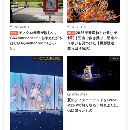
2026.08.08
2026.08.08
モノクロ機種が欲しい。
2026年青森ねぶた祭り撮
GR4monochromeも考えたがや
影記｜逆走で歩き撮り、望遠ベ
はりQ3のmonochromeがい
スポジも見つけた【撮影設定・
い。
立ち回り解説】
へっぽこ人生公開記
Leica
2026.07.29
夏のディズニーランドをLeica
M11-Pで切り取る｜写真より記
憶に残ったもの