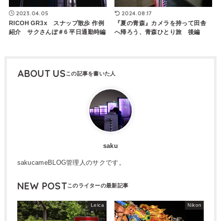
2023.04.05
2024.08.17
RICOH GR3x スナップ散歩 作例
『夏の青森』カメラを持って田舎
紹介 サクさんぽ＃6 平日通勤時編
へ帰ろう、青森ひとり旅 後編
ABOUT US
saku
sakucameBLOG管理人のサクです。
NEW POST
Leica
Nikon