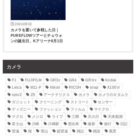
2026.08.02
カメラを置いて参戦した日｜
PUREFLOWツアーとチェウォ
ンの誕生日、Kアリーナ8月1日
カメラ
F1
FUJIFILM
GR3x
GR4
GRⅢx
Kodak
Leica
M11-P
Nikon
RICOH
snap
X100Ⅵ
xpro2
Z9
アークテリクス
カメラ
カメラのキタムラ
ガジェット
クリーニング
ストリート
センサー
ディズニー
ファッション
フィルム
マイクロ
マクロ
メジロ
ライブ
三脚
天の川
天体観測
富士山
川崎
川崎駅
恵比寿
撮影
旅行
日記
望遠
桜
登山
超望遠
雑記
雑談
風景