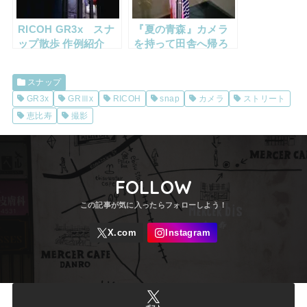
RICOH GR3x スナ
『夏の青森』カメラ
ップ散歩 作例紹介
を持って田舎へ帰ろ
サクさんぽ＃6 平日
う、青森ひとり旅
通勤時編
後編
スナップ
GR3x
GRⅢx
RICOH
snap
カメラ
ストリート
恵比寿
撮影
FOLLOW