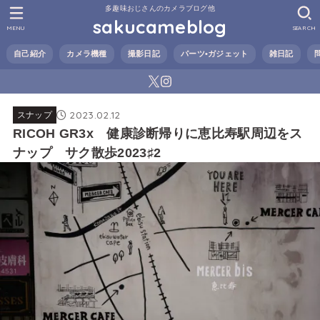
多趣味おじさんのカメラブログ他
sakucameblog
MENU
SEARCH
自己紹介
カメラ機種
撮影日記
パーツ•ガジェット
雑日記
2023.02.12
スナップ
RICOH GR3x 健康診断帰りに恵比寿駅周辺をス
ナップ サク散歩2023♯2