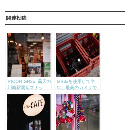
関連投稿:
RICOH GR3x 曇天の
GR3xを使用して半
川崎駅周辺スナッ
年、最高のカメラで
プ サク散歩2023♯1
撮った写真。作例集