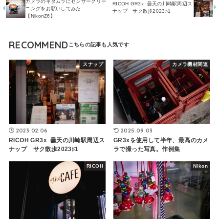
カメラのキタムラにセンサークリー
RICOH GR3x 曇天の川崎駅周辺ス
ニングをお願いしてみた
ナップ サク散歩2023♯1
【NikonZ6】
RECOMMEND
スナップ
カメラ機材関連
2023.02.06
2025.09.03
RICOH GR3x 曇天の川崎駅周辺ス
GR3xを使用して半年、最高のカメ
ナップ サク散歩2023♯1
ラで撮った写真。作例集
RICOH
Nikon