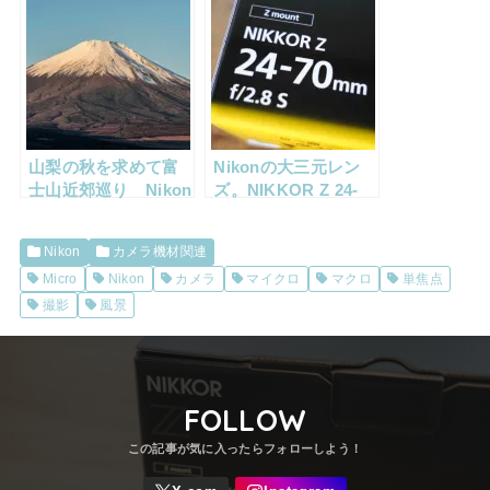
た
山梨の秋を求めて富
Nikonの大三元レン
士山近郊巡り Nikon
ズ。NIKKOR Z 24-
Z6とS-Lineレンズ
70mm f/2.8 S購入
開封の儀 レビューと
Nikon
カメラ機材関連
少しの作例紹介
Micro
Nikon
カメラ
マイクロ
マクロ
単焦点
撮影
風景
FOLLOW