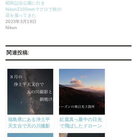
昭和記念公園に行き
NikonZ105mmマクロで秋の
花を撮ってきた
2023年3月19日
Nikon
関連投稿:
福島県にある浄土平
紅葉真っ最中の日光
天文台で天の川撮影
で飛ばしたドローン
と朝焼け撮影
で最高の写真が撮れ