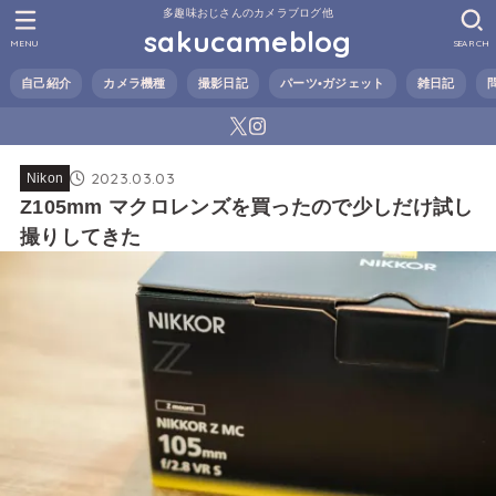
多趣味おじさんのカメラブログ他
sakucameblog
MENU
SEARCH
自己紹介
カメラ機種
撮影日記
パーツ•ガジェット
雑日記
2023.03.03
Nikon
Z105mm マクロレンズを買ったので少しだけ試し
撮りしてきた