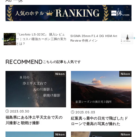
A8 一休
『Leofoto LS-323C』 購入レビュ
SIGMA 35mm F1.4 DG HSM Art
ー｜コスパ最強カーボン三脚の実力
Review 作例メイン
とは？
RECOMMEND
Nikon
Nikon
2023.03.30
2023.05.03
福島県にある浄土平天文台で天の
紅葉真っ最中の日光で飛ばしたド
川撮影と朝焼け撮影
ローンで最高の写真が撮れた
Nikon
Nikon