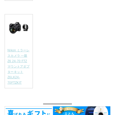
Nikon ミラーレ
スカメラ 一眼
Z6 24-70 FTZ
マウントアダプ
ターキット
Z6LK24-
70FTZKIT