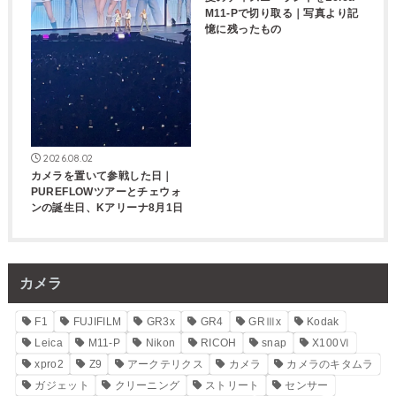
M11-Pで切り取る｜写真より記
憶に残ったもの
2026.08.02
カメラを置いて参戦した日｜
PUREFLOWツアーとチェウォ
ンの誕生日、Kアリーナ8月1日
カメラ
F1
FUJIFILM
GR3x
GR4
GRⅢx
Kodak
Leica
M11-P
Nikon
RICOH
snap
X100Ⅵ
xpro2
Z9
アークテリクス
カメラ
カメラのキタムラ
ガジェット
クリーニング
ストリート
センサー