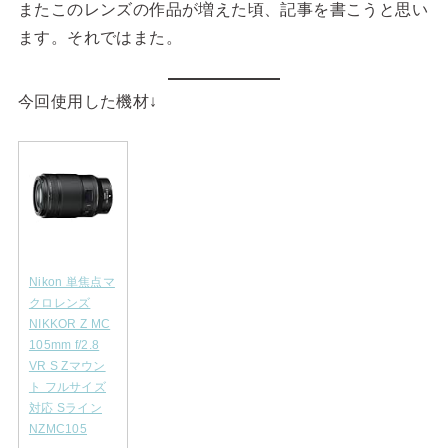
またこのレンズの作品が増えた頃、記事を書こうと思い
ます。それではまた。
今回使用した機材↓
Nikon 単焦点マ
クロレンズ
NIKKOR Z MC
105mm f/2.8
VR S Zマウン
ト フルサイズ
対応 Sライン
NZMC105