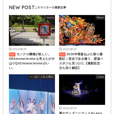
NEW POST
Leica
Nikon
2026.08.07
2026.08.07
モノクロ機種が欲しい。
2026年青森ねぶた祭り撮
GR4monochromeも考えたがや
影記｜逆走で歩き撮り、望遠ベ
はりQ3のmonochromeがい
スポジも見つけた【撮影設定・
い。
立ち回り解説】
へっぽこ人生公開記
Leica
2026.07.29
夏のディズニーランドをLeica