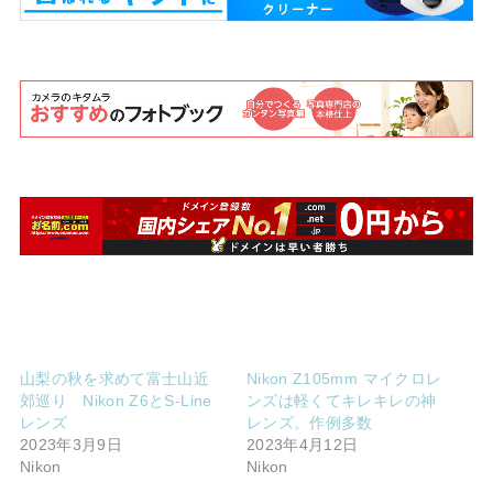
山梨の秋を求めて富士山近
Nikon Z105mm マイクロレ
郊巡り Nikon Z6とS-Line
ンズは軽くてキレキレの神
レンズ
レンズ。作例多数
2023年3月9日
2023年4月12日
Nikon
Nikon