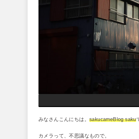
みなさんこんにちは。
sakucameBlog saku
カメラって、不思議なもので。