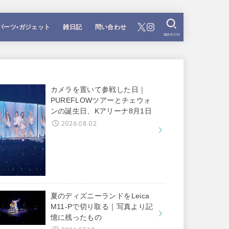
パーツ•ガジェット
雑日記
問い合わせ
SEARCH
カメラを置いて参戦した日｜
PUREFLOWツアーとチェウォ
ンの誕生日、Kアリーナ8月1日
2026.08.02
夏のディズニーランドをLeica
M11-Pで切り取る｜写真より記
憶に残ったもの