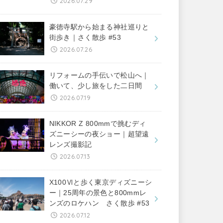
2026.07.29
豪徳寺駅から始まる神社巡りと
街歩き｜さく散歩 #53
2026.07.26
リフォームの手伝いで松山へ｜
働いて、少し旅をした二日間
2026.07.19
NIKKOR Z 800mmで挑むディ
ズニーシーの夜ショー｜超望遠
レンズ撮影記
2026.07.13
X100Ⅵと歩く東京ディズニーシ
ー｜25周年の景色と800mmレ
ンズのロケハン さく散歩 #53
2026.07.12