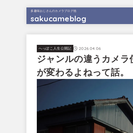
多趣味おじさんのカメラブログ他
sakucameblog
2026.04.06
へっぽこ人生公開記
ジャンルの違うカメラ
が変わるよねって話。