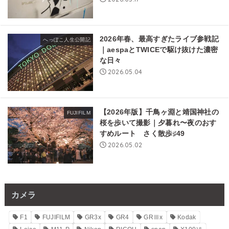
2026年春、最高すぎたライブ参戦記
へっぽこ人生公開記
｜aespaとTWICEで駆け抜けた濃密
な日々
2026.05.04
【2026年版】千鳥ヶ淵と靖国神社の
FUJIFILM
桜を歩いて撮影｜夕暮れ〜夜のおす
すめルート さく散歩♯49
2026.05.02
カメラ
F1
FUJIFILM
GR3x
GR4
GRⅢx
Kodak