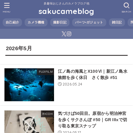
多趣味おじさんのカメラブログ他
sakucameblog
MENU
SEARCH
自己紹介
カメラ機種
撮影日記
パーツ•ガジェット
雑日記
2026年5月
江ノ島の海風とX100Ⅵ｜新江ノ島水
FUJIFILM
族館を歩く休日 さく散歩 #51
2026.05.24
気づけば50回目。原宿から明治神宮
RICOH
を歩くサクさんぽ #50｜GR IIIxで切
り取る東京スナップ
2026.05.17