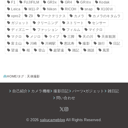
F1
FUJIFILM
GR3x
GR4
GRⅢx
Kodak
Leica
M11-P
Nikon
RICOH
snap
X100Ⅵ
xpro2
Z9
アークテリクス
カメラ
カメラのキタムラ
ガジェット
クリーニング
ストリート
センサー
ディズニー
ファッション
フィルム
マイクロ
マクロ
メジロ
ライブ
三脚
天の川
天体観測
富士山
川崎
川崎駅
恵比寿
撮影
旅行
日記
望遠
桜
登山
超望遠
雑記
雑談
風景
HOME
タグ : 天体撮影
自己紹介
カメラ機種
撮影日記
パーツ•ガジェット
雑日記
問い合わせ
© 2026
sakucameblog
All Rights Reserved.