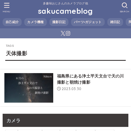
多趣味おじさんのカメラブログ他
sakucameblog
MENU
SEARCH
自己紹介
カメラ機種
撮影日記
パーツ•ガジェット
雑日記
天体撮影
福島県にある浄土平天文台で天の川
Nikon
撮影と朝焼け撮影
2023.03.30
カメラ