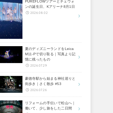
PUREFLOWツアーとチェウォ
ンの誕生日、Kアリーナ8月1日
2026.08.02
夏のディズニーランドをLeica
M11-Pで切り取る｜写真より記
憶に残ったもの
2026.07.29
豪徳寺駅から始まる神社巡りと
街歩き｜さく散歩 #53
2026.07.26
リフォームの手伝いで松山へ｜
働いて、少し旅をした二日間