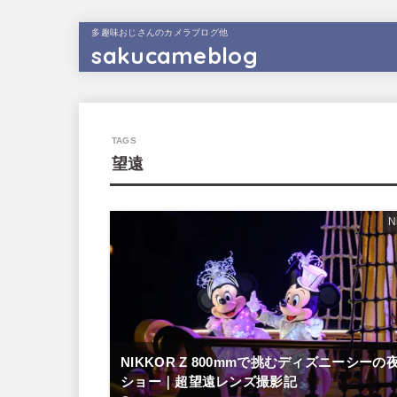
多趣味おじさんのカメラブログ他
sakucameblog
望遠
N
NIKKOR Z 800mmで挑むディズニーシーの
ショー｜超望遠レンズ撮影記