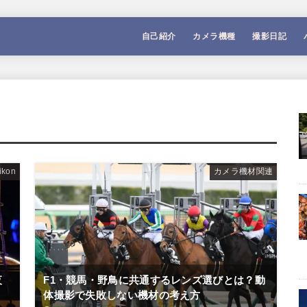
自己紹介
カメラ機種
撮影日記
ikon
カメラ機材関連
夜
F1・競馬・野鳥に共通するレンズ選びとは？動
体撮影で失敗しない機材の考え方