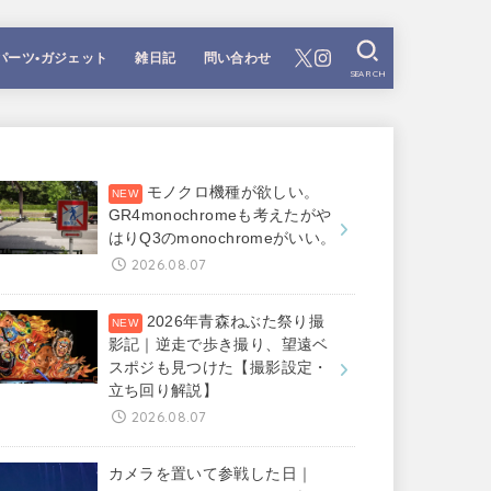
パーツ•ガジェット
雑日記
問い合わせ
SEARCH
モノクロ機種が欲しい。
GR4monochromeも考えたがや
はりQ3のmonochromeがいい。
2026.08.07
2026年青森ねぶた祭り撮
影記｜逆走で歩き撮り、望遠ベ
スポジも見つけた【撮影設定・
立ち回り解説】
2026.08.07
カメラを置いて参戦した日｜