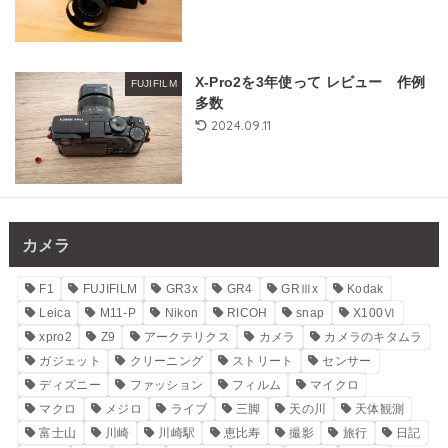
X-Pro2を3年使って レビュー 作例
FUJIFILM
多数
2024.09.11
カメラ
F1
FUJIFILM
GR3x
GR4
GRⅢx
Kodak
Leica
M11-P
Nikon
RICOH
snap
X100Ⅵ
xpro2
Z9
アークテリクス
カメラ
カメラのキタムラ
ガジェット
クリーニング
ストリート
センサー
ディズニー
ファッション
フィルム
マイクロ
マクロ
メジロ
ライブ
三脚
天の川
天体観測
富士山
川崎
川崎駅
恵比寿
撮影
旅行
日記