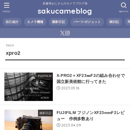
多趣味おじさんのカメラブログ他
sakucameblog
MENU
SEARCH
自己紹介
カメラ機種
撮影日記
パーツ•ガジェット
雑日記
xpro2
X-PRO2＋XF23㎜F2の組み合わせで
FUJIFILM
国立新美術館に行ってきた
2023.05.16
FUJIFILM フジノンXF23mmF2レビ
撮影日記
ュー 作例多数あり
2023.04.09