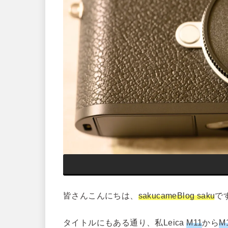
皆さんこんにちは、
sakucameBlog saku
で
タイトルにもある通り、私Leica
M11
から
M