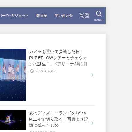
パーツ•ガジェット
雑日記
問い合わせ
SEARCH
カメラを置いて参戦した日｜
PUREFLOWツアーとチェウォ
ンの誕生日、Kアリーナ8月1日
2026.08.02
夏のディズニーランドをLeica
M11-Pで切り取る｜写真より記
憶に残ったもの