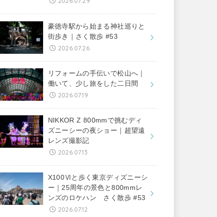
2026.07.29
豪徳寺駅から始まる神社巡りと
街歩き｜さく散歩 #53
2026.07.26
リフォームの手伝いで松山へ｜
働いて、少し旅をした二日間
2026.07.19
NIKKOR Z 800mmで挑むディ
ズニーシーの夜ショー｜超望遠
レンズ撮影記
2026.07.13
X100Ⅵと歩く東京ディズニーシ
ー｜25周年の景色と800mmレ
ンズのロケハン さく散歩 #53
2026.07.12