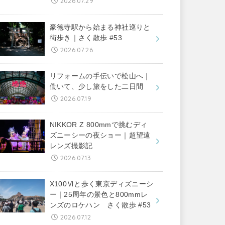
2026.07.29
豪徳寺駅から始まる神社巡りと
街歩き｜さく散歩 #53
2026.07.26
リフォームの手伝いで松山へ｜
働いて、少し旅をした二日間
2026.07.19
NIKKOR Z 800mmで挑むディ
ズニーシーの夜ショー｜超望遠
レンズ撮影記
2026.07.13
X100Ⅵと歩く東京ディズニーシ
ー｜25周年の景色と800mmレ
ンズのロケハン さく散歩 #53
2026.07.12