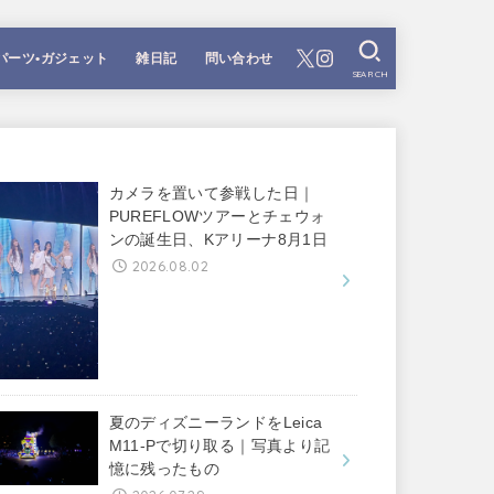
パーツ•ガジェット
雑日記
問い合わせ
SEARCH
カメラを置いて参戦した日｜
PUREFLOWツアーとチェウォ
ンの誕生日、Kアリーナ8月1日
2026.08.02
夏のディズニーランドをLeica
M11-Pで切り取る｜写真より記
憶に残ったもの