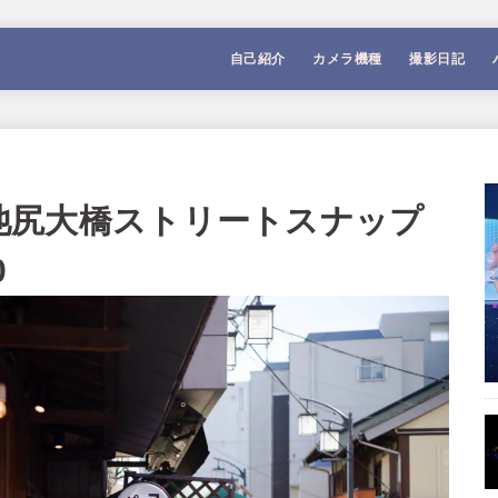
自己紹介
カメラ機種
撮影日記
作例】池尻大橋ストリートスナップ
0