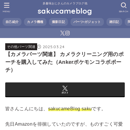
多趣味おじさんのカメラブログ他
sakucameblog
MENU
SEARCH
自己紹介
カメラ機種
撮影日記
パーツ•ガジェット
雑日記
2025.03.24
その他パーツ関連
【カメラパーツ関連】 カメラクリーニング用のポ
ーチを購入してみた（Ankerポケモンコラボポー
チ）
ポスト
皆さんこんにちは、
sakucameBlog saku
です。
先日Amazonを徘徊していたのですが、ものすごく可愛