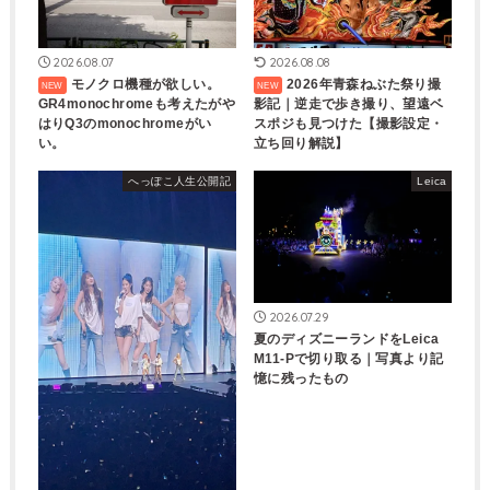
2026.08.07
2026.08.08
モノクロ機種が欲しい。
2026年青森ねぶた祭り撮
GR4monochromeも考えたがや
影記｜逆走で歩き撮り、望遠ベ
はりQ3のmonochromeがい
スポジも見つけた【撮影設定・
い。
立ち回り解説】
へっぽこ人生公開記
Leica
2026.07.29
夏のディズニーランドをLeica
M11-Pで切り取る｜写真より記
憶に残ったもの