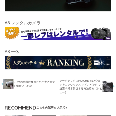
A8 レンタルカメラ
A8 一休
アークテリクスのGORE-TEXウェ
GRⅣの抽選に外れたので生活家電
アをニクワックス ツインパックで
を爆買いした話
洗濯＆撥水回復する方法紹介【レビ
ュー】
RECOMMEND