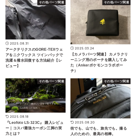
その他パーツ関連
その他パーツ関連
2025.08.31
2025.03.24
アークテリクスのGORE-TEXウェ
【カメラパーツ関連】 カメラクリ
アをニクワックス ツインパックで
ーニング用のポーチを購入してみ
洗濯＆撥水回復する方法紹介【レ
た（Ankerポケモンコラボポー
ビュー】
チ）
その他パーツ関連
その他パーツ関連
2025.08.18
2025.08.20
『Leofoto LS-323C』 購入レビュ
ー｜コスパ最強カーボン三脚の実
街でも、山でも、旅先でも。撮る
力とは？
人のための、最高の相棒。