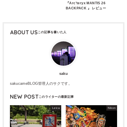
『Arc’teryx MANTIS 26
BACKPACK 』 レビュー
ABOUT US
saku
sakucameBLOG管理人のサクです。
NEW POST
Leica
Nikon