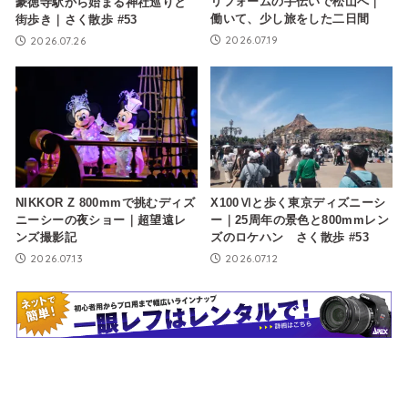
リフォームの手伝いで松山へ｜
豪徳寺駅から始まる神社巡りと
働いて、少し旅をした二日間
街歩き｜さく散歩 #53
2026.07.19
2026.07.26
NIKKOR Z 800mmで挑むディズ
X100Ⅵと歩く東京ディズニーシ
ニーシーの夜ショー｜超望遠レ
ー｜25周年の景色と800mmレン
ンズ撮影記
ズのロケハン さく散歩 #53
2026.07.13
2026.07.12