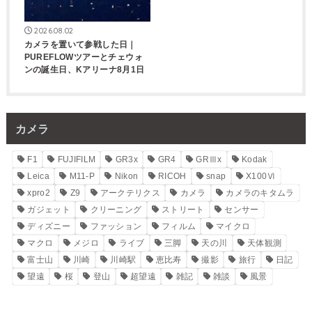
2026.08.02
カメラを置いて参戦した日｜
PUREFLOWツアーとチェウォ
ンの誕生日、Kアリーナ8月1日
カメラ
F1
FUJIFILM
GR3x
GR4
GRⅢx
Kodak
Leica
M11-P
Nikon
RICOH
snap
X100Ⅵ
xpro2
Z9
アークテリクス
カメラ
カメラのキタムラ
ガジェット
クリーニング
ストリート
センサー
ディズニー
ファッション
フィルム
マイクロ
マクロ
メジロ
ライブ
三脚
天の川
天体観測
富士山
川崎
川崎駅
恵比寿
撮影
旅行
日記
望遠
桜
登山
超望遠
雑記
雑談
風景