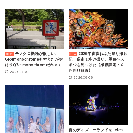
モノクロ機種が欲しい。
2026年青森ねぶた祭り撮影
GR4monochromeも考えたがや
記｜逆走で歩き撮り、望遠ベス
はりQ3のmonochromeがいい。
ポジも見つけた【撮影設定・立
ち回り解説】
2026.08.07
2026.08.08
夏のディズニーランドをLeica