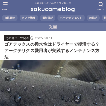
多趣味おじさんのカメラブログ他
sakucameblog
MENU
SEARCH
自己紹介
カメラ機種
撮影日記
パーツ•ガジェット
雑日記
2025.08.31
その他パーツ関連
ゴアテックスの撥水性はドライヤーで復活する？
アークテリクス愛用者が実践するメンテナンス方
法