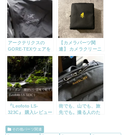
アークテリクスの
【カメラパーツ関
GORE-TEXウェアを
連】 カメラクリーニ
ニクワックス ツイン
ング用のポーチを購
パックで洗濯＆撥水
入してみた（Anker
回復する方法紹介
ポケモンコラボポー
【レビュー】
チ）
『Leofoto LS-
街でも、山でも、旅
323C』 購入レビュー
先でも。撮る人のた
｜コスパ最強カーボ
めの、最高の相棒。
ン三脚の実力とは？
『Arc’teryx MANTIS
その他パーツ関連
26 BACKPACK 』 レ